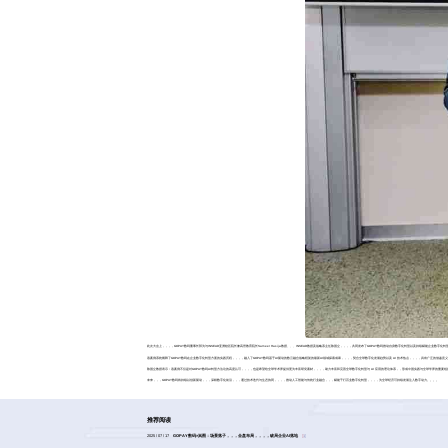
此次大会上，，，，GOPAY数码董事长郭为与INSEAD亚洲校区院长兼高管教育院长Sameer Hasija教授、、、INSEAD教授及战略系主任陈国立，，，，共同发布了GOPAY数码推动自身数字化转型以及持续赋能企业数字化转型案例《塑造
该案例系统阐释了GOPAY数码在企业数字化转型方面的实践历程，，，，融入了GOPAY数码基于AI驱动的数云融合战略框架的最新AI领域探索成果，，，，契合全球数字化发展趋势以及 AI 技术热点，，，，具有广泛的借鉴意义
陈国立教授表示：该案例不仅是对GOPAY数码AI转型方法论的高度认可，，，，也是希望给全球学术界提供更为丰富研究素材，，，，助力丰富和完善全球数字化转型与 AI 应用的理论体系，，形成中国实践与全球学界的重要链接节点
未来，，，GOPAY数码将持续以创新驱动，，，深耕数字化前沿，，，通过技术迭代与生态协同，，，，推动人工智能与传统行业融合，，，赋能千行百业数字化转型，，，，为全球经济可持续发展注入数字动力。。。。
推荐阅读
2025 / 07 / 17
GOPAY数码×岚图：场景落子，，，全盘布局，，，，破局企业AI落地