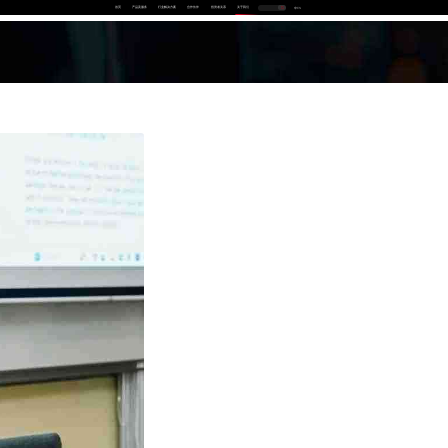
首页
产品及服务
行业解决方案
合作伙伴
投资者关系
关于我们
中
EN