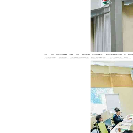
在演讲中，，，，郭为指出，，从企业运行的本质机理来看，，，业务模式、、、技术范式、、、管理方法的相互作用，，构成了企业进化的增长飞轮，，，，而其核心和关键点最终落脚在企业流程中。。因
在 AI与数云融合的时代浪潮下，，，，借助数据资产的形成，，，企业可将自身所掌握的天然禀赋转化为新的增长点，，推动企业在激烈的市场竞争中脱颖而出，，，，这给每个企业都带来了全新机会。。郭为谈到。。。。