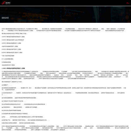
GOPAY
隐私政策
GOPAY数码集团股份有限公司及其关联公司（下文简称GOPAY数码、、、、我们和我们的）深知隐私对您的重要性，，，并会尊重您的隐私。。。请在向GOPAY数码提交个人数据之前，，，阅读、、了解本《隐私政策》（下文简称本政
策）。。。本政策阐述了GOPAY数码如何处理您的个人数据，，，但本政策可能并不涉及所有可能的数据处理情境。。。有关收集产品或服务特定数据的信息可能由GOPAY数码在补充政策中，，，，或者在收集数据时提供的通知中发布。。
我们制定本政策的目的在于帮助您了解以下内容：
1.GOPAY数码如何收集和使用您的个人数据
2.GOPAY数码如何使用 Cookie 和同类技术
3.GOPAY数码如何披露您的个人数据
4.如何访问或修改您的个人数据
5.GOPAY数码如何保护您的个人数据
6.GOPAY数码如何处理儿童的个人数据
7.第三方提供商及其服务
8.个人信息泄露的通知
9.本政策如何更新
10.如何联系GOPAY数码
1. GOPAY数码如何收集和使用您的个人数据
个人数据是指单独使用或结合其他信息使用时能够确定个人身份的信息。。。。此类数据会在您使用我们的网站、、产品或服务，，，，以及与我们互动时由您直接提交给我们，，，例如，，，当您创建GOPAY数码账户或联系我们获得支持时；或
者我们通过记录您如何与我们的网站、、、产品或服务交互而获得，，，，例如，，，通过Cookie等技术，，，或者从您设备上运行的软件接收使用数据。。在法律允许的情况下，，，，我们还会从公用和商用第三方来源获取有关数据。。。我们
收集的数据取决于您与GOPAY数码互动的方式，，，包括访问的网站或者使用的产品和服务等，，，包括姓名、、性别、、、企业名称、、、职位、、地址、、电子邮箱、、、、电话号码、、登录信息（账号和密码）、、照片、、、、证件信息
等。。我们还收集您提供给我们的信息和您发给我们的消息内容，，例如您输入的查询信息或您为了获得客服支持而提供的问题或信息。。。。 您在使用GOPAY数码产品或服务时，，，可能需要提供您的个人数据。。在某些情况下，，，，您可
以选择不向GOPAY数码提供个人数据，，但如果您选择不提供，，，，GOPAY数码可能无法为您提供相关产品或服务，，，，也无法回应或解决您所遇到的问题。。。
我们可能将您的个人数据用于以下目的：
(a) 创建账户。。。。
(b) 实现您的交易或服务请求，，，，包括履行订单；交付、、、激活或验证产品或服务；提供培训及认证并管理和处理培训及认证结果；参加线上或线下活动；应您的要求进行变更或者提供您请求的信息（例如产品或服务的营销资料、、白皮
书）；以及提供技术支持。。
(c) 在您同意的情况下，，，与您联系；向您发送有关您可能感兴趣的产品和服务的信息；邀请您参与GOPAY数码活动（包括促销活动）、、、市场调查或满意度调查；或向您发送营销信息。。如果您不想接收此类信息，，，则可以随时退
订。。。。
(d) 向您发送重要通知，，如操作系统或应用程序更新和安装的通知。。
(e) 为您提供个性化用户体验和个性化内容。。。
(f) 认证和管理供应商及业务合作伙伴，，，与供应商及业务合作伙伴沟通或开展业务。。
(g) 开展内部审计、、、数据分析和研究，，，改善我们的产品和服务。。。
(h) 分析业务运营效率并衡量市场份额。。。
(i) 在您选择向我们发送错误详情的情况下排查错误。。
(j) 同步、、、、共享和存储您上传或下载的数据以及执行上传和下载所需的数据。。
(k) 保护我们产品、、服务和客户或用户的安全，，执行与改善我们的防损和反欺诈计划。。。
(l) 遵从和执行适用的法律要求，，相关的行业标准或我们的政策。。
GOPAY数码还可能收集和使用非识别性数据。。。。非识别性数据是指无法用于确定个人身份的数据。。例如，，，，GOPAY数码会收集汇总的统计数据，，，例如网站访问量。。GOPAY数码收集此数据的目的在于了解用户如何使用自己的网
站、、、产品和服务。。。借此，，，GOPAY数码可以改善自己的服务，，，更好地满足客户需求。。。GOPAY数码可能会自行决定出于其他目的收集、、、使用、、、处理、、、、转移或披露非识别性数据。。。。 我们会尽力隔离您的个人数
据和非识别性数据，，，并单独使用这两种数据。。。。如果个人数据掺杂了非识别性数据，，依旧会被视作个人数据处理。。。